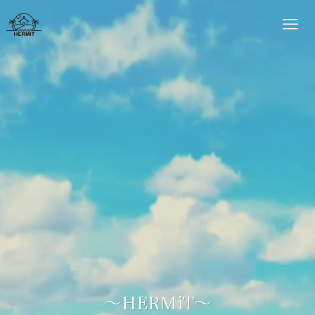
～HERMiT～